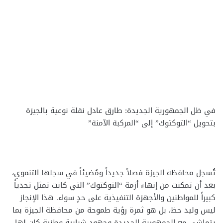
في ظل الجمهورية الجديدة: طارق عادل نقلة نوعية بالجيزة
بتحويل “التوكتوك” إلى “المركبة الآمنة”
تُسجل محافظة الجيزة فصلاً جديداً ومُضيئاً في سجلها التنموي،
بعد أن تمكنت من إنهاء أزمة “التوكتوك” التي كانت تمثل تحدياً
كبيراً للمواطنين والأجهزة التنفيذية على حدٍ سواء. هذا الإنجاز
ليس وليد حظ، بل هو ثمرة رؤية طموحة من محافظة الجيزة بما
يتماشي مع الجمهورية الجديدة وجهود شبابية وطنية كان لها