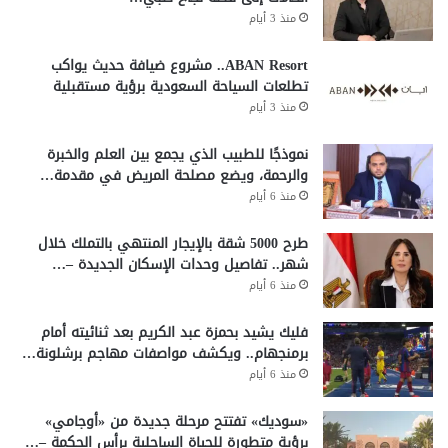
منذ 3 أيام
ABAN Resort.. مشروع ضيافة حديث يواكب
تطلعات السياحة السعودية برؤية مستقبلية
منذ 3 أيام
نموذجًا للطبيب الذي يجمع بين العلم والخبرة
والرحمة، ويضع مصلحة المريض في مقدمة…
منذ 6 أيام
طرح 5000 شقة بالإيجار المنتهي بالتملك خلال
شهر.. تفاصيل وحدات الإسكان الجديدة –…
منذ 6 أيام
فليك يشيد بحمزة عبد الكريم بعد ثنائيته أمام
برمنجهام.. ويكشف مواصفات مهاجم برشلونة…
منذ 6 أيام
«سوديك» تفتتح مرحلة جديدة من «أوجامي»
برؤية متطورة للحياة الساحلية برأس الحكمة –…