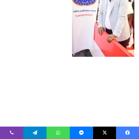
فيسبوك
‫X
ماسنجر
واتساب
تيلقرام
ڤايبر