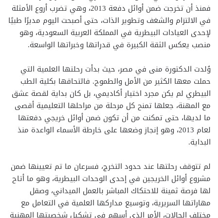
فمنذ أن تخرجت ضمن أوائل دفعة 2013، وهي تضرب أروع الأمثلة
في الالتزام والشغف وتطوير الذات، حتى أصبحت اليوم مديرًا طبيًا
لإحدى العيادات البيطرية في المملكة العربية السعودية، وهو
منصب يعكس الثقة الكبيرة في قدراتها وخبراتها الواسعة.
وُلدت الدكتورة منى في مصر، حيث بدأت رحلتها العلمية التي
حملت معها الكثير من الأمل والطموح. فالتحاقها بكلية الطب
البيطري لم يكن مجرد اختيار أكاديمي، بل كان بداية لقصة عشق
مع المهنة، جعلها تمنح كل مرحلة من مراحلها التعليمية أقصى
ما لديها، حتى تمكنت من أن تكون ضمن أوائل خريجي دفعتها
لعام 2013، وهو إنجاز وضعها على خارطة الأسماء الواعدة منذ
البداية.
لم تتوقف رحلتها عند حدود التخرج، فسرعان ما تم تعيينها ضمن
مشروع أوائل الخريجين في إحدى الوحدات البيطرية، وهو ما أتاح
لها فرصة ثمينة للاحتكاك المباشر بالعمل الميداني، وصقل
مهاراتها السريرية، وتوسيع مداركها العلمية في التعامل مع
مختلف الحالات، الأمر الذي أسهم في تشكيل شخصيتها المهنية