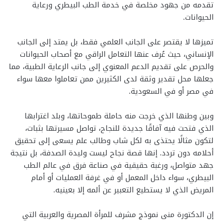
تقدمه من جهود مخلصة في خدمة الطب البيطري ورعاية
الحيوانات.
تميزها لا يقتصر على الجانب العلمي فقط، بل يمتد إلى الجانب
الإنساني، حيث عُرف عنها التعامل الراقي مع أصحاب الحيوانات
والحرص على تقديم الدعم المعنوي إلى جانب الرعاية الطبية، مما
جعلها محل تقدير وثقة لدى الكثيرين ممن تعاملوا معها سواء
في مصر أو في السعودية.
وبين وطنها الذي خرجت منه حاملة طموحاتها، وبلد اغترابها
الذي فتحت فيه آفاقًا جديدة للنجاح، تواصل مسيرتها بثبات،
لتكون مثالًا يحتذى به لكل شاب وطالب علم يسعى إلى تحقيق
أحلامه دون تردد. إنها قصة نجاح ليست وليدة الصدفة، بل نتيجة
جهد متواصل، ورغبة حقيقية في صناعة فرق في عالم الطب
البيطري، سواء داخل المعمل أو في غرفة العمليات أو أمام
المريض الذي لا يستطيع التعبير عن ألمه إلا بعينيه.
إن الدكتورة منى نموذج مشرف للمرأة المصرية والعربية التي