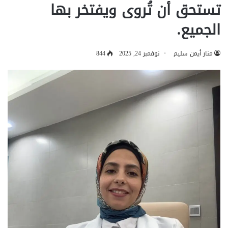
تستحق أن تُروى ويفتخر بها
الجميع.
منار أيمن سليم
نوفمبر 24, 2025
844