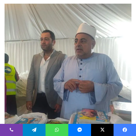
فيسبوك
‫X
ماسنجر
واتساب
تيلقرام
ڤايبر